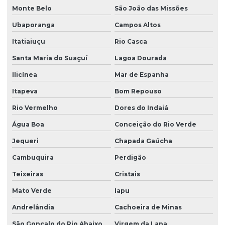
Monte Belo
São João das Missões
Ubaporanga
Campos Altos
Itatiaiuçu
Rio Casca
Santa Maria do Suaçuí
Lagoa Dourada
Ilicínea
Mar de Espanha
Itapeva
Bom Repouso
Rio Vermelho
Dores do Indaiá
Água Boa
Conceição do Rio Verde
Jequeri
Chapada Gaúcha
Cambuquira
Perdigão
Teixeiras
Cristais
Mato Verde
Iapu
Andrelândia
Cachoeira de Minas
São Gonçalo do Rio Abaixo
Virgem da Lapa