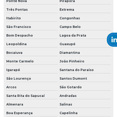
Ponte Nova
Pirapora
Três Pontas
Extrema
Itabirito
Congonhas
São Francisco
Campo Belo
Bom Despacho
Lagoa da Prata
Leopoldina
Guaxupé
Bocaiuva
Diamantina
Monte Carmelo
João Pinheiro
Igarapé
Santana do Paraíso
São Lourenço
Santos Dumont
Arcos
São Gotardo
Santa Rita do Sapucaí
Andradas
Almenara
Salinas
Boa Esperança
Capelinha