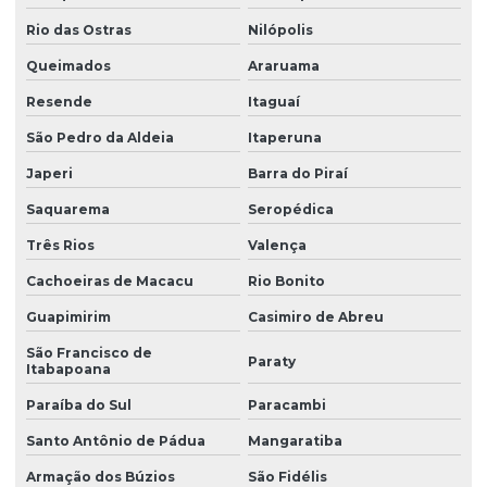
Rio das Ostras
Nilópolis
Queimados
Araruama
Resende
Itaguaí
São Pedro da Aldeia
Itaperuna
Japeri
Barra do Piraí
Saquarema
Seropédica
Três Rios
Valença
Cachoeiras de Macacu
Rio Bonito
Guapimirim
Casimiro de Abreu
São Francisco de
Paraty
Itabapoana
Paraíba do Sul
Paracambi
Santo Antônio de Pádua
Mangaratiba
Armação dos Búzios
São Fidélis