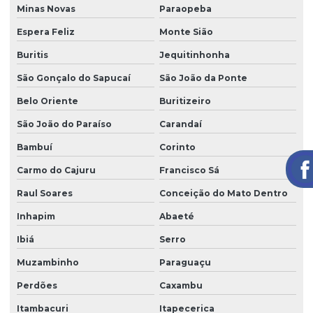
Minas Novas
Paraopeba
Espera Feliz
Monte Sião
Buritis
Jequitinhonha
São Gonçalo do Sapucaí
São João da Ponte
Belo Oriente
Buritizeiro
São João do Paraíso
Carandaí
Bambuí
Corinto
Carmo do Cajuru
Francisco Sá
Raul Soares
Conceição do Mato Dentro
Inhapim
Abaeté
Ibiá
Serro
Muzambinho
Paraguaçu
Perdões
Caxambu
Itambacuri
Itapecerica