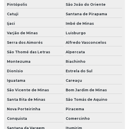
Pintópolis
São João do Oriente
Catuji
Santana de Pirapama
Ijaci
Imbé de Minas
Varjão de Minas
Luisburgo
Serra dos Aimorés
Alfredo Vasconcelos
São Thomé das Letras
Alpercata
Montezuma
Riachinho
Dionísio
Estrela do Sul
Iguatama
Careaçu
São Vicente de Minas
Bom Jardim de Minas
Santa Rita de Minas
São Tomás de Aquino
Nova Porteirinha
Piracema
Conquista
Comercinho
Santana da Vargem
Itumirim