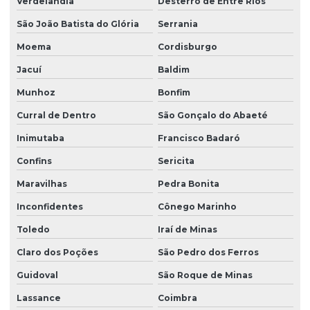
Verdelândia
Desterro de Entre Rios
São João Batista do Glória
Serrania
Moema
Cordisburgo
Jacuí
Baldim
Munhoz
Bonfim
Curral de Dentro
São Gonçalo do Abaeté
Inimutaba
Francisco Badaró
Confins
Sericita
Maravilhas
Pedra Bonita
Inconfidentes
Cônego Marinho
Toledo
Iraí de Minas
Claro dos Poções
São Pedro dos Ferros
Guidoval
São Roque de Minas
Lassance
Coimbra