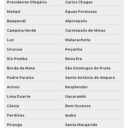
Presidente Olegário
Carlos Chagas
Matipó
Águas Formosas
Baependi
Alpinópolis
Campina Verde
Carmópolis de Minas
Luz
Malacacheta
Urucuia
Peçanha
Rio Pomba
Nova Era
Borda da Mata
São Domingos do Prata
Padre Paraíso
Santo Antônio do Amparo
Arinos
Resplendor
Lima Duarte
Itacarambi
Cássia
Bom Sucesso
Perdizes
Ipaba
Piranga
Santa Margarida