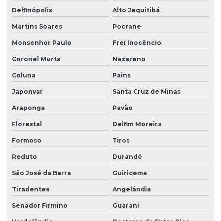
Delfinópolis
Alto Jequitibá
Martins Soares
Pocrane
Monsenhor Paulo
Frei Inocêncio
Coronel Murta
Nazareno
Coluna
Pains
Japonvar
Santa Cruz de Minas
Araponga
Pavão
Florestal
Delfim Moreira
Formoso
Tiros
Reduto
Durandé
São José da Barra
Guiricema
Tiradentes
Angelândia
Senador Firmino
Guarani