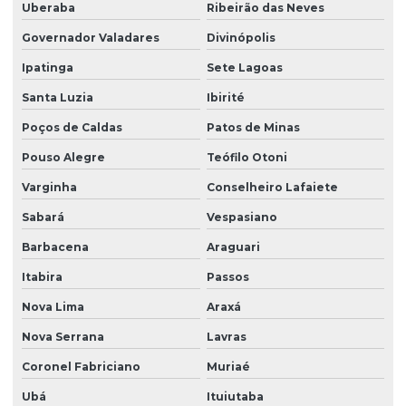
Uberaba
Ribeirão das Neves
Governador Valadares
Divinópolis
Ipatinga
Sete Lagoas
Santa Luzia
Ibirité
Poços de Caldas
Patos de Minas
Pouso Alegre
Teófilo Otoni
Varginha
Conselheiro Lafaiete
Sabará
Vespasiano
Barbacena
Araguari
Itabira
Passos
Nova Lima
Araxá
Nova Serrana
Lavras
Coronel Fabriciano
Muriaé
Ubá
Ituiutaba