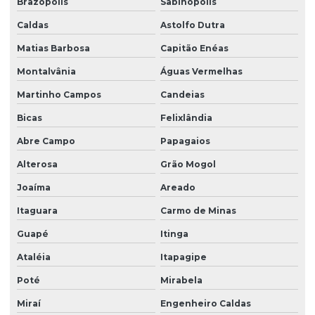
Brazópolis
Sabinópolis
Caldas
Astolfo Dutra
Matias Barbosa
Capitão Enéas
Montalvânia
Águas Vermelhas
Martinho Campos
Candeias
Bicas
Felixlândia
Abre Campo
Papagaios
Alterosa
Grão Mogol
Joaíma
Areado
Itaguara
Carmo de Minas
Guapé
Itinga
Ataléia
Itapagipe
Poté
Mirabela
Miraí
Engenheiro Caldas