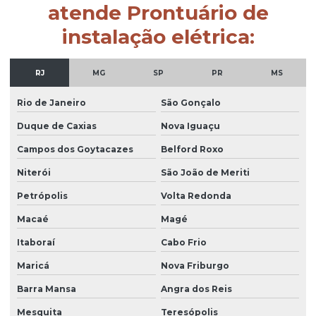
atende Prontuário de
instalação elétrica:
RJ
MG
SP
PR
MS
Rio de Janeiro
São Gonçalo
Duque de Caxias
Nova Iguaçu
Campos dos Goytacazes
Belford Roxo
Niterói
São João de Meriti
Petrópolis
Volta Redonda
Macaé
Magé
Itaboraí
Cabo Frio
Maricá
Nova Friburgo
Barra Mansa
Angra dos Reis
Mesquita
Teresópolis