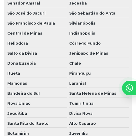
Senador Amaral
Jeceaba
São José do Jacuri
São Sebastião do Anta
São Francisco de Paula
Silvianópolis
Central de Minas
Indianópolis
Heliodora
Córrego Fundo
Salto da Divisa
Jenipapo de Minas
Dona Euzébia
Chalé
Itueta
Piranguçu
Mamonas
Laranjal
Bandeira do Sul
Santa Helena de Minas
Nova União
Tumiritinga
Jequitibá
Divisa Nova
Santa Rita do Itueto
Alto Caparaó
Botumirim
Juvenília