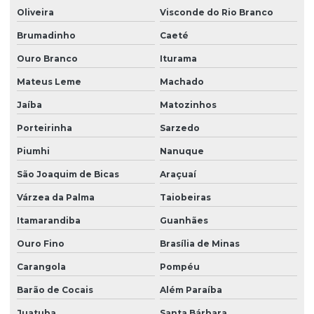
Oliveira
Visconde do Rio Branco
Brumadinho
Caeté
Ouro Branco
Iturama
Mateus Leme
Machado
Jaíba
Matozinhos
Porteirinha
Sarzedo
Piumhi
Nanuque
São Joaquim de Bicas
Araçuaí
Várzea da Palma
Taiobeiras
Itamarandiba
Guanhães
Ouro Fino
Brasília de Minas
Carangola
Pompéu
Barão de Cocais
Além Paraíba
Juatuba
Santa Bárbara