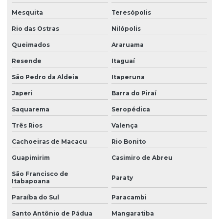
Mesquita
Teresópolis
Rio das Ostras
Nilópolis
Queimados
Araruama
Resende
Itaguaí
São Pedro da Aldeia
Itaperuna
Japeri
Barra do Piraí
Saquarema
Seropédica
Três Rios
Valença
Cachoeiras de Macacu
Rio Bonito
Guapimirim
Casimiro de Abreu
São Francisco de
Paraty
Itabapoana
Paraíba do Sul
Paracambi
Santo Antônio de Pádua
Mangaratiba