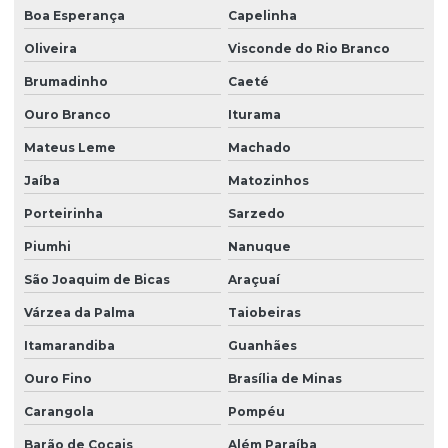
Boa Esperança
Capelinha
Oliveira
Visconde do Rio Branco
Brumadinho
Caeté
Ouro Branco
Iturama
Mateus Leme
Machado
Jaíba
Matozinhos
Porteirinha
Sarzedo
Piumhi
Nanuque
São Joaquim de Bicas
Araçuaí
Várzea da Palma
Taiobeiras
Itamarandiba
Guanhães
Ouro Fino
Brasília de Minas
Carangola
Pompéu
Barão de Cocais
Além Paraíba