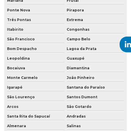
Mariana
Frutal
Ponte Nova
Pirapora
Três Pontas
Extrema
Itabirito
Congonhas
São Francisco
Campo Belo
Bom Despacho
Lagoa da Prata
Leopoldina
Guaxupé
Bocaiuva
Diamantina
Monte Carmelo
João Pinheiro
Igarapé
Santana do Paraíso
São Lourenço
Santos Dumont
Arcos
São Gotardo
Santa Rita do Sapucaí
Andradas
Almenara
Salinas