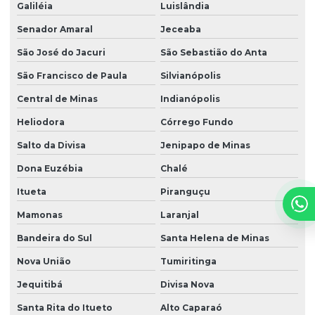
Galiléia
Luislândia
Senador Amaral
Jeceaba
São José do Jacuri
São Sebastião do Anta
São Francisco de Paula
Silvianópolis
Central de Minas
Indianópolis
Heliodora
Córrego Fundo
Salto da Divisa
Jenipapo de Minas
Dona Euzébia
Chalé
Itueta
Piranguçu
Mamonas
Laranjal
Bandeira do Sul
Santa Helena de Minas
Nova União
Tumiritinga
Jequitibá
Divisa Nova
Santa Rita do Itueto
Alto Caparaó