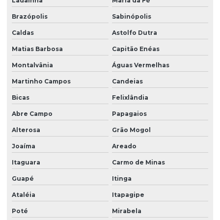
Ladainha
Maria da Fé
Brazópolis
Sabinópolis
Caldas
Astolfo Dutra
Matias Barbosa
Capitão Enéas
Montalvânia
Águas Vermelhas
Martinho Campos
Candeias
Bicas
Felixlândia
Abre Campo
Papagaios
Alterosa
Grão Mogol
Joaíma
Areado
Itaguara
Carmo de Minas
Guapé
Itinga
Ataléia
Itapagipe
Poté
Mirabela