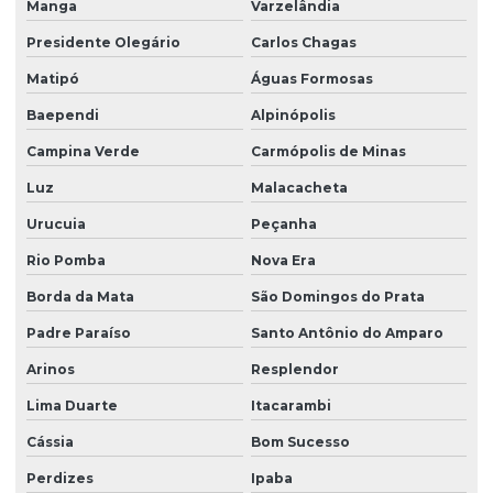
Manga
Varzelândia
Presidente Olegário
Carlos Chagas
Matipó
Águas Formosas
Baependi
Alpinópolis
Campina Verde
Carmópolis de Minas
Luz
Malacacheta
Urucuia
Peçanha
Rio Pomba
Nova Era
Borda da Mata
São Domingos do Prata
Padre Paraíso
Santo Antônio do Amparo
Arinos
Resplendor
Lima Duarte
Itacarambi
Cássia
Bom Sucesso
Perdizes
Ipaba