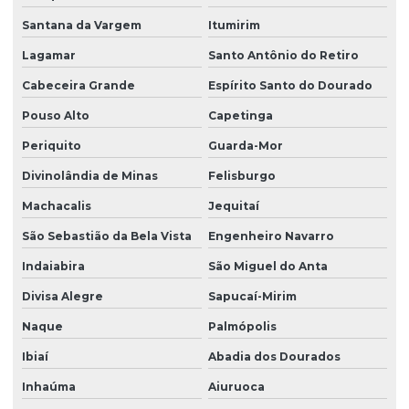
Santana da Vargem
Itumirim
Lagamar
Santo Antônio do Retiro
Cabeceira Grande
Espírito Santo do Dourado
Pouso Alto
Capetinga
Periquito
Guarda-Mor
Divinolândia de Minas
Felisburgo
Machacalis
Jequitaí
São Sebastião da Bela Vista
Engenheiro Navarro
Indaiabira
São Miguel do Anta
Divisa Alegre
Sapucaí-Mirim
Naque
Palmópolis
Ibiaí
Abadia dos Dourados
Inhaúma
Aiuruoca