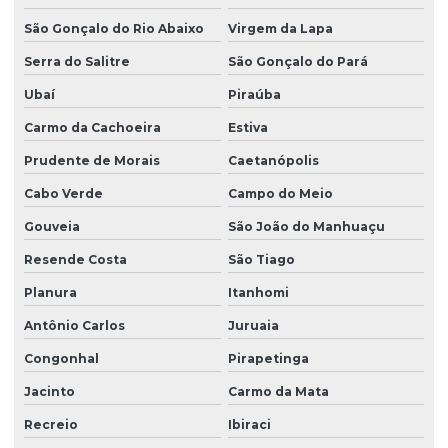
São Gonçalo do Rio Abaixo
Virgem da Lapa
Serra do Salitre
São Gonçalo do Pará
Ubaí
Piraúba
Carmo da Cachoeira
Estiva
Prudente de Morais
Caetanópolis
Cabo Verde
Campo do Meio
Gouveia
São João do Manhuaçu
Resende Costa
São Tiago
Planura
Itanhomi
Antônio Carlos
Juruaia
Congonhal
Pirapetinga
Jacinto
Carmo da Mata
Recreio
Ibiraci