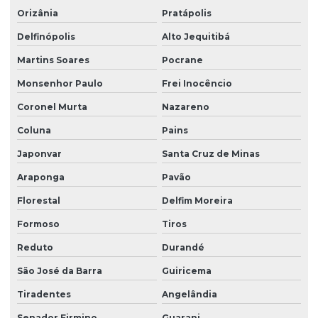
Orizânia
Pratápolis
Delfinópolis
Alto Jequitibá
Martins Soares
Pocrane
Monsenhor Paulo
Frei Inocêncio
Coronel Murta
Nazareno
Coluna
Pains
Japonvar
Santa Cruz de Minas
Araponga
Pavão
Florestal
Delfim Moreira
Formoso
Tiros
Reduto
Durandé
São José da Barra
Guiricema
Tiradentes
Angelândia
Senador Firmino
Guarani