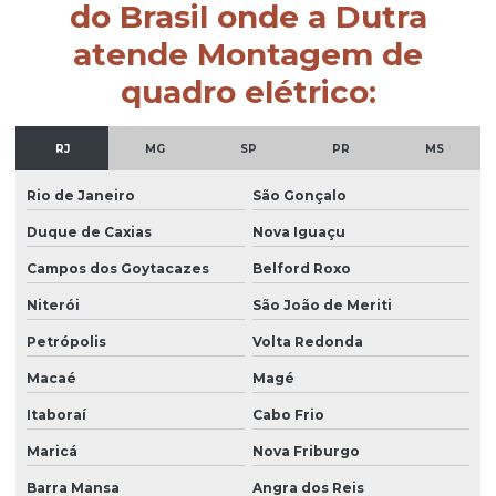
do Brasil onde a Dutra
atende Montagem de
quadro elétrico:
RJ
MG
SP
PR
MS
Rio de Janeiro
São Gonçalo
Duque de Caxias
Nova Iguaçu
Campos dos Goytacazes
Belford Roxo
Niterói
São João de Meriti
Petrópolis
Volta Redonda
Macaé
Magé
Itaboraí
Cabo Frio
Maricá
Nova Friburgo
Barra Mansa
Angra dos Reis