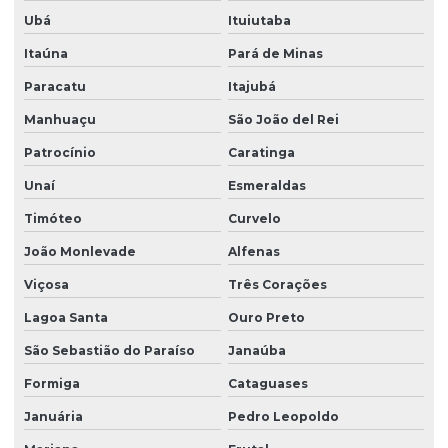
Ubá
Ituiutaba
Itaúna
Pará de Minas
Paracatu
Itajubá
Manhuaçu
São João del Rei
Patrocínio
Caratinga
Unaí
Esmeraldas
Timóteo
Curvelo
João Monlevade
Alfenas
Viçosa
Três Corações
Lagoa Santa
Ouro Preto
São Sebastião do Paraíso
Janaúba
Formiga
Cataguases
Januária
Pedro Leopoldo