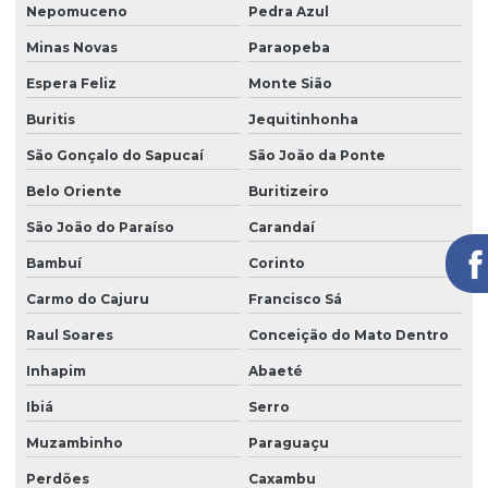
Nepomuceno
Pedra Azul
Minas Novas
Paraopeba
Espera Feliz
Monte Sião
Buritis
Jequitinhonha
São Gonçalo do Sapucaí
São João da Ponte
Belo Oriente
Buritizeiro
São João do Paraíso
Carandaí
Bambuí
Corinto
Carmo do Cajuru
Francisco Sá
Raul Soares
Conceição do Mato Dentro
Inhapim
Abaeté
Ibiá
Serro
Muzambinho
Paraguaçu
Perdões
Caxambu