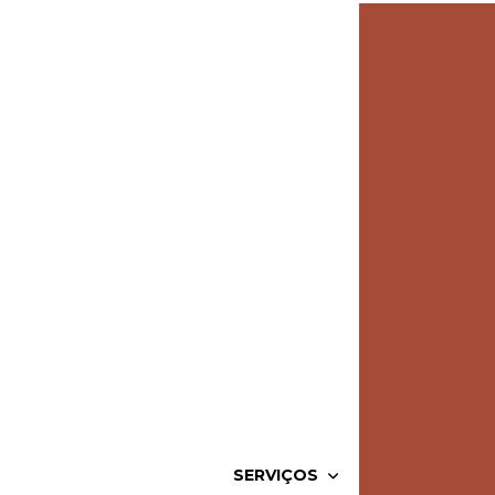
Como é feita 
análise no
edifício para
determinar 
necessidade
de instalaçã
de SPDA?
Entenda
porque o
Engenheiro
Eletricista é
ESSENCIAL n
seu projeto
Erros comun
em instalaçõe
elétricas
Estudo de
Energia
Incidente (Ar
Flash):
SERVIÇOS