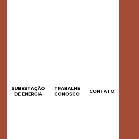
m
s
:
SUBESTAÇÃO
TRABALHE
CONTATO
s
DE ENERGIA
CONOSCO
o
T
Manu
s
s