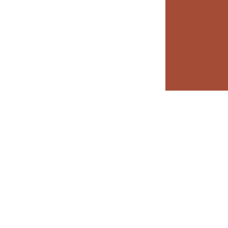
Saiba mais
sobre ART
CREA
Termografia
industrial: qu
é sua
importância