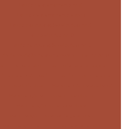
Laudo de aterramento nr 10
Laudo de aterramento e spda
Laudo das instalações elétricas nr 10
Laudo elétrico nr 10
Laudo de instalações elétricas nr 10
udo de medição de aterramento
Laudo nr 10
audo de para raios
Laudo de para raios spda
do spda em são paulo
Laudo técnico de spda
otécnica industrial
Manutenção de alta tensão
Manutenção em comandos elétricos
Manutenção corretiva elétrica
Manutenção corretiva de geradores
Manutenção de disjuntores de alta tensão