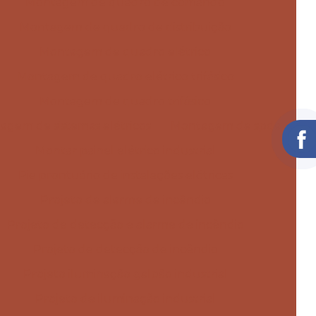
Montagem de quadro de comando
Montagem de quadro de distribuição
Montagem de quadro elétrico
Montagem de quadro elétrico trifásico
Montagem de quadro trifásico
agem de sistemas elétricos
Montagem de spda
Montar painel elétrico industrial
Pie prontuário de instalações elétricas
Projeto de alarme de incêndio
Projeto de detecção e alarme de incêndio
Projeto de detecção de incêndio
Projeto iluminação galpão industrial
Projeto de iluminação industrial