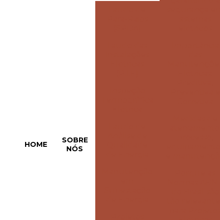
garantindo a
Laudo de
segurança e
Para-Raios
sistemas
(SPDA)
elétricos
Laudo das
Importância
Instalações
das
Elétricas
Manutençõe
(P.I.E)
Elétricas:
Preditiva,
Inspeção
Preventiva e
Termográfica
Corretiva
Elétrica
Medidas de
Laudo de
aterramento
Análise de
processo,
SOBRE
HOME
Qualidade
equipamento
NÓS
de Energia
e manutençã
Manutenção
Porque as
em
Normas ABN
Subestação
do Brasil são
de Energia
tão relevante
para Projeto
Projetos
Elétricos