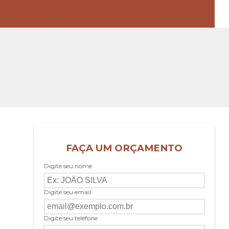
Prontuário de nr 10
Retrofit painel elétrico
Serviço de spda
Spda instalação
FAÇA UM ORÇAMENTO
Digite seu nome
Digite seu email
Digite seu telefone