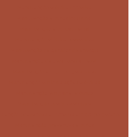
Manutenção elétrica corretiva
Manutenção elétrica industrial
Manutenção elétrica predial
Manutenção elétrica preventiva
Manutenção de gerador de energia
Manutenção de geradores a diesel
Manutenção em grupo geradores
Manutenção em instalações elétricas
Manutenção em painel elétrico
Manutenção preditiva elétrica
tenção preventiva e corretiva em grupo gerador
Manutenção preventiva elétrica
Manutenção preventiva elétrica industrial