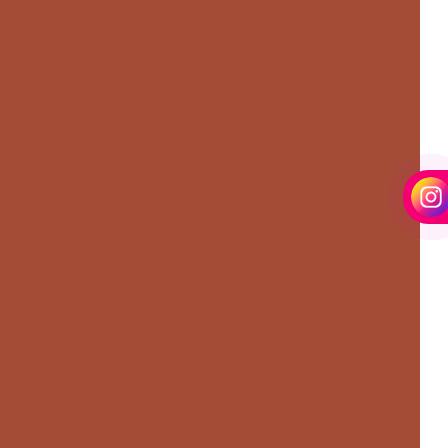
Projeto de instalações elétricas
Projeto de luminotécnica
Projeto de luminotécnica hospitalar
Projeto luminotécnico industrial
jeto de proteção contra descargas atmosféricas
Projeto para raios
Projeto de sistema de alarme de incêndio
ojeto de sistema de proteção contra descargas
atmosféricas
Projeto de spda
Projeto spda estrutural
Projeto de spda preço
Prontuário de instalação elétrica
Prontuário de instalação elétrica nr 10