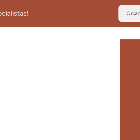
ialistas!
Orçam
Em
E
Insp