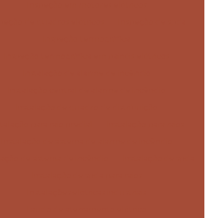
Inspeção em motores elétricos
peção de quadros elétricos
Inspeção de spda
Inspeção termográfica
Inspeção termográfica em painéis elétricos
Instalação de alarme de incêndio
Instalação central de alarme de incêndio
Instalação de quadro de distribuição
stalação para raio predial
Instalação para raios
Instalação de sistema de alarme de incêndio
lação de sistema de incêndio
Instalação de spda
Instalação de spda para raios
Instalações elétricas industriais
Laudo de aterramento elétrico