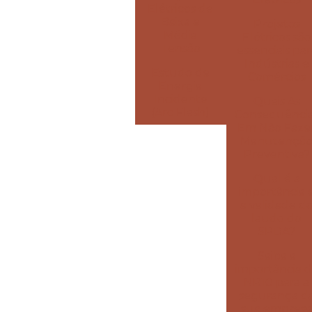
Elétricos de
Baixa e
Projetos
Média
Elétricos são
Tensão
essenciais par
Indústrias e
Estudo de
Comércios
Energia
Incidente
Quais As
(Arc Flash)
Consequênci
Em Não Faze
Manutençã
Preventiva?
Qual é a
importância 
a validade d
laudo do
SPDA?
Saiba a
importância 
NR10 para a
segurança d
sua empres