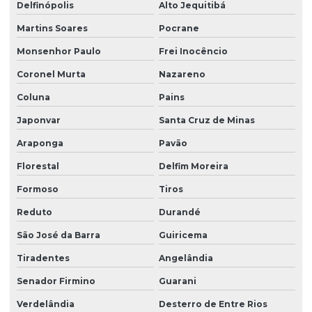
Delfinópolis
Alto Jequitibá
Martins Soares
Pocrane
Monsenhor Paulo
Frei Inocêncio
Coronel Murta
Nazareno
Coluna
Pains
Japonvar
Santa Cruz de Minas
Araponga
Pavão
Florestal
Delfim Moreira
Formoso
Tiros
Reduto
Durandé
São José da Barra
Guiricema
Tiradentes
Angelândia
Senador Firmino
Guarani
Verdelândia
Desterro de Entre Rios