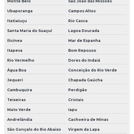
Monte Belo
São João das Missões
Ubaporanga
Campos Altos
Itatiaiuçu
Rio Casca
Santa Maria do Suaçuí
Lagoa Dourada
Ilicínea
Mar de Espanha
Itapeva
Bom Repouso
Rio Vermelho
Dores do Indaiá
Água Boa
Conceição do Rio Verde
Jequeri
Chapada Gaúcha
Cambuquira
Perdigão
Teixeiras
Cristais
Mato Verde
Iapu
Andrelândia
Cachoeira de Minas
São Gonçalo do Rio Abaixo
Virgem da Lapa