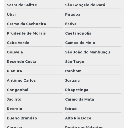
Serra do Salitre
São Gonçalo do Pará
Ubaí
Piraúba
Carmo da Cachoeira
Estiva
Prudente de Morais
Caetanópolis
Cabo Verde
Campo do Meio
Gouveia
São João do Manhuaçu
Resende Costa
São Tiago
Planura
Itanhomi
Antônio Carlos
Juruaia
Congonhal
Pirapetinga
Jacinto
Carmo da Mata
Recreio
Ibiraci
Bueno Brandão
Alto Rio Doce
Coroaci
Ponto dos Volantes