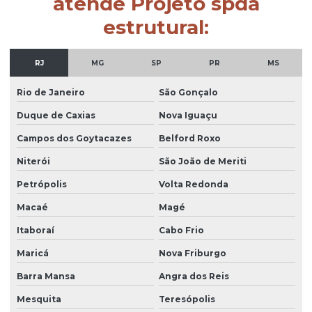
atende Projeto spda
estrutural:
RJ
MG
SP
PR
MS
Rio de Janeiro
São Gonçalo
Duque de Caxias
Nova Iguaçu
Campos dos Goytacazes
Belford Roxo
Niterói
São João de Meriti
Petrópolis
Volta Redonda
Macaé
Magé
Itaboraí
Cabo Frio
Maricá
Nova Friburgo
Barra Mansa
Angra dos Reis
Mesquita
Teresópolis