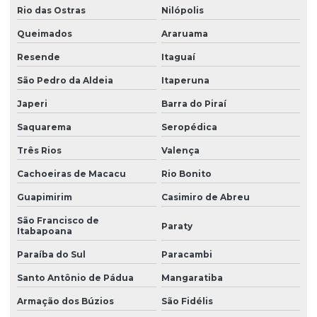
Rio das Ostras
Nilópolis
Queimados
Araruama
Resende
Itaguaí
São Pedro da Aldeia
Itaperuna
Japeri
Barra do Piraí
Saquarema
Seropédica
Três Rios
Valença
Cachoeiras de Macacu
Rio Bonito
Guapimirim
Casimiro de Abreu
São Francisco de
Paraty
Itabapoana
Paraíba do Sul
Paracambi
Santo Antônio de Pádua
Mangaratiba
Armação dos Búzios
São Fidélis