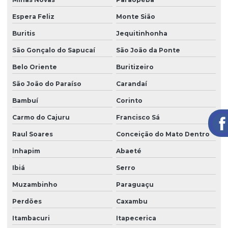
Espera Feliz
Monte Sião
Buritis
Jequitinhonha
São Gonçalo do Sapucaí
São João da Ponte
Belo Oriente
Buritizeiro
São João do Paraíso
Carandaí
Bambuí
Corinto
Carmo do Cajuru
Francisco Sá
Raul Soares
Conceição do Mato Dentro
Inhapim
Abaeté
Ibiá
Serro
Muzambinho
Paraguaçu
Perdões
Caxambu
Itambacuri
Itapecerica