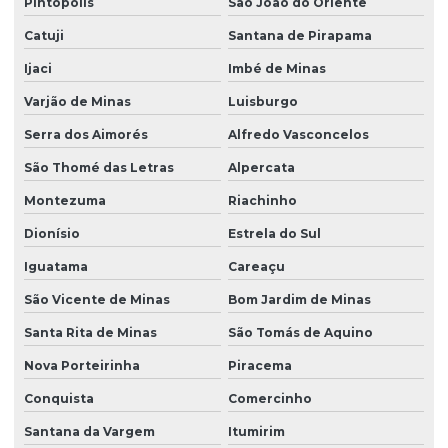
Pintópolis
São João do Oriente
Catuji
Santana de Pirapama
Ijaci
Imbé de Minas
Varjão de Minas
Luisburgo
Serra dos Aimorés
Alfredo Vasconcelos
São Thomé das Letras
Alpercata
Montezuma
Riachinho
Dionísio
Estrela do Sul
Iguatama
Careaçu
São Vicente de Minas
Bom Jardim de Minas
Santa Rita de Minas
São Tomás de Aquino
Nova Porteirinha
Piracema
Conquista
Comercinho
Santana da Vargem
Itumirim