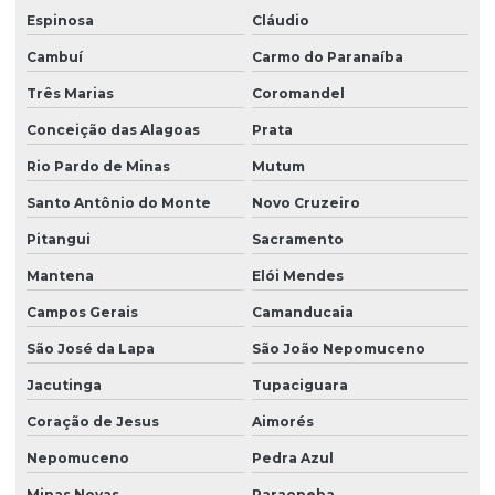
Espinosa
Cláudio
Cambuí
Carmo do Paranaíba
Três Marias
Coromandel
Conceição das Alagoas
Prata
Rio Pardo de Minas
Mutum
Santo Antônio do Monte
Novo Cruzeiro
Pitangui
Sacramento
Mantena
Elói Mendes
Campos Gerais
Camanducaia
São José da Lapa
São João Nepomuceno
Jacutinga
Tupaciguara
Coração de Jesus
Aimorés
Nepomuceno
Pedra Azul
Minas Novas
Paraopeba