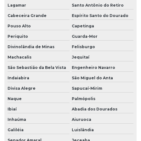
Lagamar
Santo Antônio do Retiro
Cabeceira Grande
Espírito Santo do Dourado
Pouso Alto
Capetinga
Periquito
Guarda-Mor
Divinolândia de Minas
Felisburgo
Machacalis
Jequitaí
São Sebastião da Bela Vista
Engenheiro Navarro
Indaiabira
São Miguel do Anta
Divisa Alegre
Sapucaí-Mirim
Naque
Palmópolis
Ibiaí
Abadia dos Dourados
Inhaúma
Aiuruoca
Galiléia
Luislândia
Senador Amaral
Jeceaba