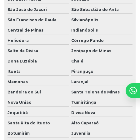
São José do Jacuri
São Sebastião do Anta
São Francisco de Paula
Silvianópolis
Central de Minas
Indianópolis
Heliodora
Córrego Fundo
Salto da Divisa
Jenipapo de Minas
Dona Euzébia
Chalé
Itueta
Piranguçu
Mamonas
Laranjal
Bandeira do Sul
Santa Helena de Minas
Nova União
Tumiritinga
Jequitibá
Divisa Nova
Santa Rita do Itueto
Alto Caparaó
Botumirim
Juvenília