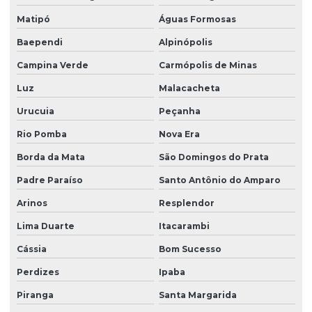
Matipó
Águas Formosas
Baependi
Alpinópolis
Campina Verde
Carmópolis de Minas
Luz
Malacacheta
Urucuia
Peçanha
Rio Pomba
Nova Era
Borda da Mata
São Domingos do Prata
Padre Paraíso
Santo Antônio do Amparo
Arinos
Resplendor
Lima Duarte
Itacarambi
Cássia
Bom Sucesso
Perdizes
Ipaba
Piranga
Santa Margarida