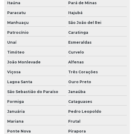
Itaúna
Pará de Minas
Paracatu
Itajubá
Manhuaçu
São João del Rei
Patrocínio
Caratinga
Unaí
Esmeraldas
Timóteo
Curvelo
João Monlevade
Alfenas
Viçosa
Três Corações
Lagoa Santa
Ouro Preto
São Sebastião do Paraíso
Janaúba
Formiga
Cataguases
Januária
Pedro Leopoldo
Mariana
Frutal
Ponte Nova
Pirapora