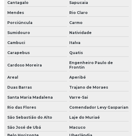
Cantagalo
Sapucaia
Mendes
Rio Claro
Porciúncula
Carmo
Sumidouro
Natividade
Cambuci
Italva
Carapebus
Quatis
Engenheiro Paulo de
Cardoso Moreira
Frontin
Areal
Aperibé
Duas Barras
Trajano de Moraes
Santa Maria Madalena
Varre-Sai
Rio das Flores
Comendador Levy Gasparian
São Sebastião do Alto
Laje do Muriaé
São José de Ubá
Macuco
Belo Horizonte
Uberlândia