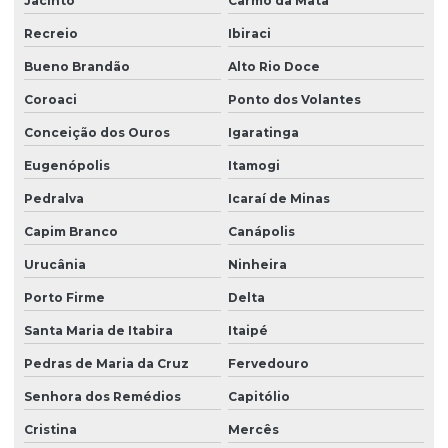
Jacinto
Carmo da Mata
Recreio
Ibiraci
Bueno Brandão
Alto Rio Doce
Coroaci
Ponto dos Volantes
Conceição dos Ouros
Igaratinga
Eugenópolis
Itamogi
Pedralva
Icaraí de Minas
Capim Branco
Canápolis
Urucânia
Ninheira
Porto Firme
Delta
Santa Maria de Itabira
Itaipé
Pedras de Maria da Cruz
Fervedouro
Senhora dos Remédios
Capitólio
Cristina
Mercês