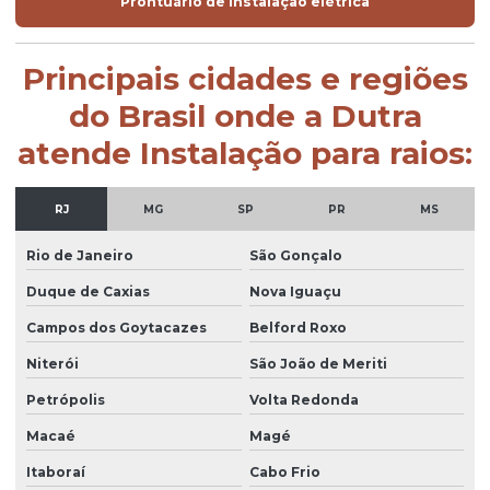
Prontuário de instalação elétrica
Principais cidades e regiões
do Brasil onde a Dutra
atende Instalação para raios:
RJ
MG
SP
PR
MS
Rio de Janeiro
São Gonçalo
Duque de Caxias
Nova Iguaçu
Campos dos Goytacazes
Belford Roxo
Niterói
São João de Meriti
Petrópolis
Volta Redonda
Macaé
Magé
Itaboraí
Cabo Frio