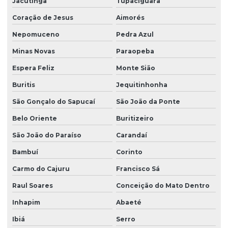
Jacutinga
Tupaciguara
Coração de Jesus
Aimorés
Nepomuceno
Pedra Azul
Minas Novas
Paraopeba
Espera Feliz
Monte Sião
Buritis
Jequitinhonha
São Gonçalo do Sapucaí
São João da Ponte
Belo Oriente
Buritizeiro
São João do Paraíso
Carandaí
Bambuí
Corinto
Carmo do Cajuru
Francisco Sá
Raul Soares
Conceição do Mato Dentro
Inhapim
Abaeté
Ibiá
Serro