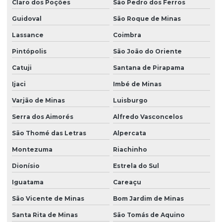
Claro dos Poções
São Pedro dos Ferros
Guidoval
São Roque de Minas
Lassance
Coimbra
Pintópolis
São João do Oriente
Catuji
Santana de Pirapama
Ijaci
Imbé de Minas
Varjão de Minas
Luisburgo
Serra dos Aimorés
Alfredo Vasconcelos
São Thomé das Letras
Alpercata
Montezuma
Riachinho
Dionísio
Estrela do Sul
Iguatama
Careaçu
São Vicente de Minas
Bom Jardim de Minas
Santa Rita de Minas
São Tomás de Aquino