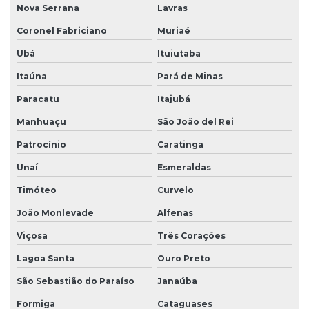
Nova Serrana
Lavras
Coronel Fabriciano
Muriaé
Ubá
Ituiutaba
Itaúna
Pará de Minas
Paracatu
Itajubá
Manhuaçu
São João del Rei
Patrocínio
Caratinga
Unaí
Esmeraldas
Timóteo
Curvelo
João Monlevade
Alfenas
Viçosa
Três Corações
Lagoa Santa
Ouro Preto
São Sebastião do Paraíso
Janaúba
Formiga
Cataguases