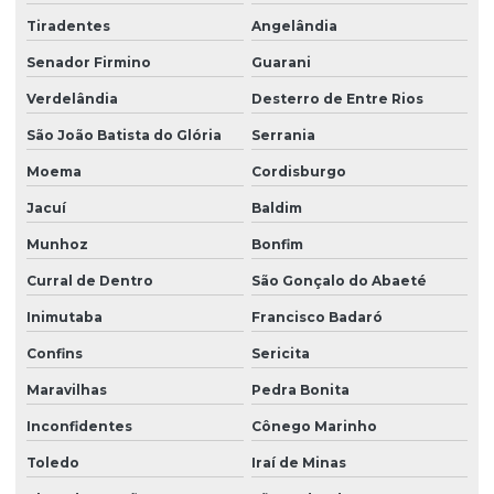
Tiradentes
Angelândia
Senador Firmino
Guarani
Verdelândia
Desterro de Entre Rios
São João Batista do Glória
Serrania
Moema
Cordisburgo
Jacuí
Baldim
Munhoz
Bonfim
Curral de Dentro
São Gonçalo do Abaeté
Inimutaba
Francisco Badaró
Confins
Sericita
Maravilhas
Pedra Bonita
Inconfidentes
Cônego Marinho
Toledo
Iraí de Minas