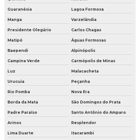
Guaranésia
Lagoa Formosa
Manga
Varzelândia
Presidente Olegário
Carlos Chagas
Matipó
Águas Formosas
Baependi
Alpinópolis
Campina Verde
Carmópolis de Minas
Luz
Malacacheta
Urucuia
Peçanha
Rio Pomba
Nova Era
Borda da Mata
São Domingos do Prata
Padre Paraíso
Santo Antônio do Amparo
Arinos
Resplendor
Lima Duarte
Itacarambi