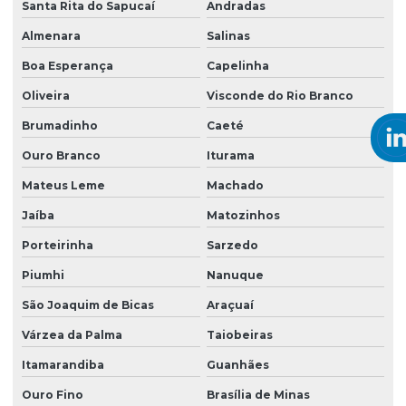
Santa Rita do Sapucaí
Andradas
Almenara
Salinas
Boa Esperança
Capelinha
Oliveira
Visconde do Rio Branco
Brumadinho
Caeté
Ouro Branco
Iturama
Mateus Leme
Machado
Jaíba
Matozinhos
Porteirinha
Sarzedo
Piumhi
Nanuque
São Joaquim de Bicas
Araçuaí
Várzea da Palma
Taiobeiras
Itamarandiba
Guanhães
Ouro Fino
Brasília de Minas