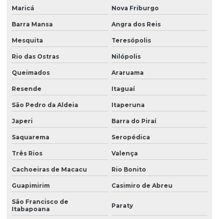
Maricá
Nova Friburgo
Barra Mansa
Angra dos Reis
Mesquita
Teresópolis
Rio das Ostras
Nilópolis
Queimados
Araruama
Resende
Itaguaí
São Pedro da Aldeia
Itaperuna
Japeri
Barra do Piraí
Saquarema
Seropédica
Três Rios
Valença
Cachoeiras de Macacu
Rio Bonito
Guapimirim
Casimiro de Abreu
São Francisco de
Paraty
Itabapoana