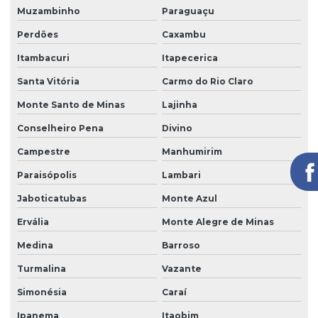
Muzambinho
Paraguaçu
Perdões
Caxambu
Itambacuri
Itapecerica
Santa Vitória
Carmo do Rio Claro
Monte Santo de Minas
Lajinha
Conselheiro Pena
Divino
Campestre
Manhumirim
Paraisópolis
Lambari
Jaboticatubas
Monte Azul
Ervália
Monte Alegre de Minas
Medina
Barroso
Turmalina
Vazante
Simonésia
Caraí
Ipanema
Itaobim