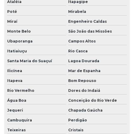
Ataléia
Itapagipe
Poté
Mirabela
Miraí
Engenheiro Caldas
Monte Belo
São João das Missões
Ubaporanga
Campos Altos
Itatiaiuçu
Rio Casca
Santa Maria do Suaçuí
Lagoa Dourada
Ilicínea
Mar de Espanha
Itapeva
Bom Repouso
Rio Vermelho
Dores do Indaiá
Água Boa
Conceição do Rio Verde
Jequeri
Chapada Gaúcha
Cambuquira
Perdigão
Teixeiras
Cristais