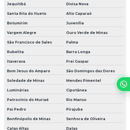
Jequitibá
Divisa Nova
Santa Rita do Itueto
Alto Caparaó
Botumirim
Juvenília
Vargem Alegre
Ouro Verde de Minas
São Francisco de Sales
Palma
Rubelita
Barra Longa
Itaverava
Frei Gaspar
Bom Jesus do Amparo
São Domingos das Dores
Soledade de Minas
Mendes Pimentel
Luminárias
Cipotânea
Patrocínio do Muriaé
Rio Manso
Pai Pedro
Pirajuba
Bonfinópolis de Minas
Senhora de Oliveira
Catas Altas
Datas