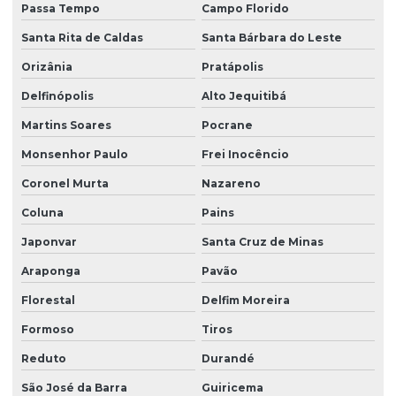
Passa Tempo
Campo Florido
Santa Rita de Caldas
Santa Bárbara do Leste
Orizânia
Pratápolis
Delfinópolis
Alto Jequitibá
Martins Soares
Pocrane
Monsenhor Paulo
Frei Inocêncio
Coronel Murta
Nazareno
Coluna
Pains
Japonvar
Santa Cruz de Minas
Araponga
Pavão
Florestal
Delfim Moreira
Formoso
Tiros
Reduto
Durandé
São José da Barra
Guiricema