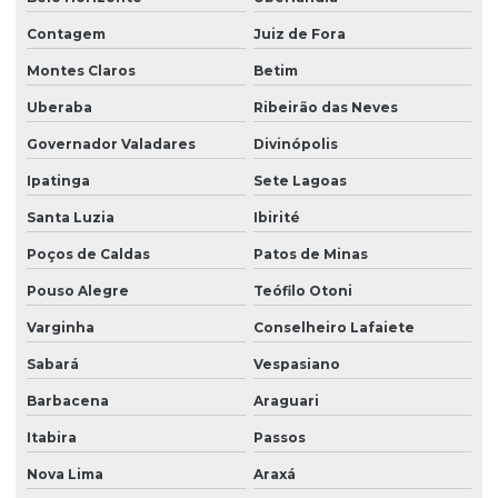
Contagem
Juiz de Fora
Montes Claros
Betim
Uberaba
Ribeirão das Neves
Governador Valadares
Divinópolis
Ipatinga
Sete Lagoas
Santa Luzia
Ibirité
Poços de Caldas
Patos de Minas
Pouso Alegre
Teófilo Otoni
Varginha
Conselheiro Lafaiete
Sabará
Vespasiano
Barbacena
Araguari
Itabira
Passos
Nova Lima
Araxá