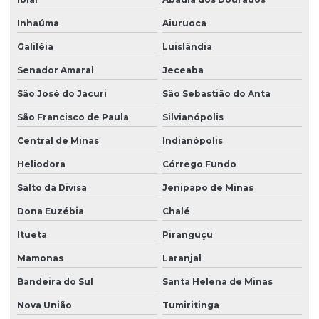
Inhaúma
Aiuruoca
Galiléia
Luislândia
Senador Amaral
Jeceaba
São José do Jacuri
São Sebastião do Anta
São Francisco de Paula
Silvianópolis
Central de Minas
Indianópolis
Heliodora
Córrego Fundo
Salto da Divisa
Jenipapo de Minas
Dona Euzébia
Chalé
Itueta
Piranguçu
Mamonas
Laranjal
Bandeira do Sul
Santa Helena de Minas
Nova União
Tumiritinga