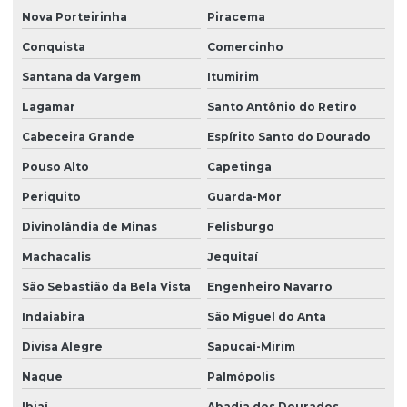
Nova Porteirinha
Piracema
Conquista
Comercinho
Santana da Vargem
Itumirim
Lagamar
Santo Antônio do Retiro
Cabeceira Grande
Espírito Santo do Dourado
Pouso Alto
Capetinga
Periquito
Guarda-Mor
Divinolândia de Minas
Felisburgo
Machacalis
Jequitaí
São Sebastião da Bela Vista
Engenheiro Navarro
Indaiabira
São Miguel do Anta
Divisa Alegre
Sapucaí-Mirim
Naque
Palmópolis
Ibiaí
Abadia dos Dourados