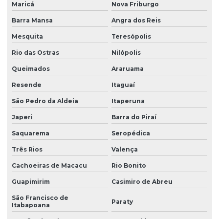
Maricá
Nova Friburgo
Barra Mansa
Angra dos Reis
Mesquita
Teresópolis
Rio das Ostras
Nilópolis
Queimados
Araruama
Resende
Itaguaí
São Pedro da Aldeia
Itaperuna
Japeri
Barra do Piraí
Saquarema
Seropédica
Três Rios
Valença
Cachoeiras de Macacu
Rio Bonito
Guapimirim
Casimiro de Abreu
São Francisco de
Paraty
Itabapoana