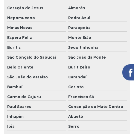
Coração de Jesus
Aimorés
Nepomuceno
Pedra Azul
Minas Novas
Paraopeba
Espera Feliz
Monte Sião
Buritis
Jequitinhonha
São Gonçalo do Sapucaí
São João da Ponte
Belo Oriente
Buritizeiro
São João do Paraíso
Carandaí
Bambuí
Corinto
Carmo do Cajuru
Francisco Sá
Raul Soares
Conceição do Mato Dentro
Inhapim
Abaeté
Ibiá
Serro