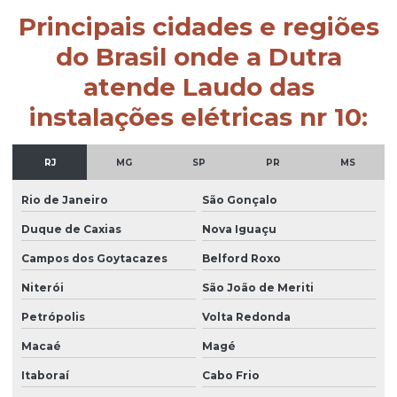
Principais cidades e regiões
do Brasil onde a Dutra
atende Laudo das
instalações elétricas nr 10:
RJ
MG
SP
PR
MS
Rio de Janeiro
São Gonçalo
Duque de Caxias
Nova Iguaçu
Campos dos Goytacazes
Belford Roxo
Niterói
São João de Meriti
Petrópolis
Volta Redonda
Macaé
Magé
Itaboraí
Cabo Frio