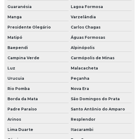
Guaranésia
Lagoa Formosa
Manga
Varzelândia
Presidente Olegário
Carlos Chagas
Matipó
Águas Formosas
Baependi
Alpinópolis
Campina Verde
Carmópolis de Minas
Luz
Malacacheta
Urucuia
Peçanha
Rio Pomba
Nova Era
Borda da Mata
São Domingos do Prata
Padre Paraíso
Santo Antônio do Amparo
Arinos
Resplendor
Lima Duarte
Itacarambi