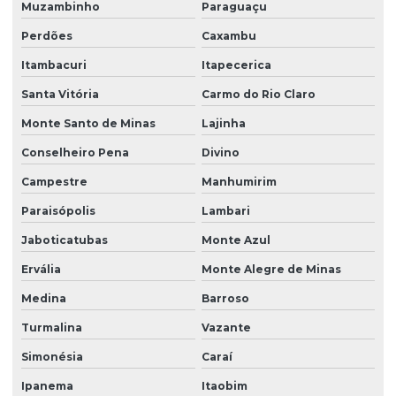
Muzambinho
Paraguaçu
Perdões
Caxambu
Itambacuri
Itapecerica
Santa Vitória
Carmo do Rio Claro
Monte Santo de Minas
Lajinha
Conselheiro Pena
Divino
Campestre
Manhumirim
Paraisópolis
Lambari
Jaboticatubas
Monte Azul
Ervália
Monte Alegre de Minas
Medina
Barroso
Turmalina
Vazante
Simonésia
Caraí
Ipanema
Itaobim