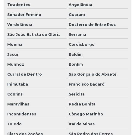
Tiradentes
Angelândia
Senador Firmino
Guarani
Verdelândia
Desterro de Entre Rios
São João Batista do Glória
Serrania
Moema
Cordisburgo
Jacuí
Baldim
Munhoz
Bonfim
Curral de Dentro
São Gonçalo do Abaeté
Inimutaba
Francisco Badaró
Confins
Sericita
Maravilhas
Pedra Bonita
Inconfidentes
Cônego Marinho
Toledo
Iraí de Minas
Claro dos Poções
São Pedro dos Ferros