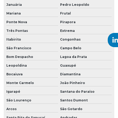
Januária
Pedro Leopoldo
Mariana
Frutal
Ponte Nova
Pirapora
Três Pontas
Extrema
Itabirito
Congonhas
São Francisco
Campo Belo
Bom Despacho
Lagoa da Prata
Leopoldina
Guaxupé
Bocaiuva
Diamantina
Monte Carmelo
João Pinheiro
Igarapé
Santana do Paraíso
São Lourenço
Santos Dumont
Arcos
São Gotardo
Santa Rita do Sapucaí
Andradas