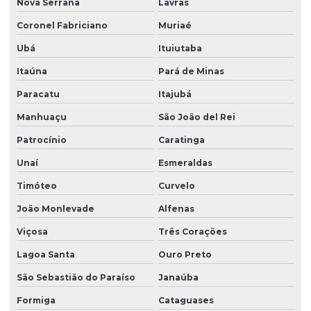
Nova Serrana
Lavras
Coronel Fabriciano
Muriaé
Ubá
Ituiutaba
Itaúna
Pará de Minas
Paracatu
Itajubá
Manhuaçu
São João del Rei
Patrocínio
Caratinga
Unaí
Esmeraldas
Timóteo
Curvelo
João Monlevade
Alfenas
Viçosa
Três Corações
Lagoa Santa
Ouro Preto
São Sebastião do Paraíso
Janaúba
Formiga
Cataguases