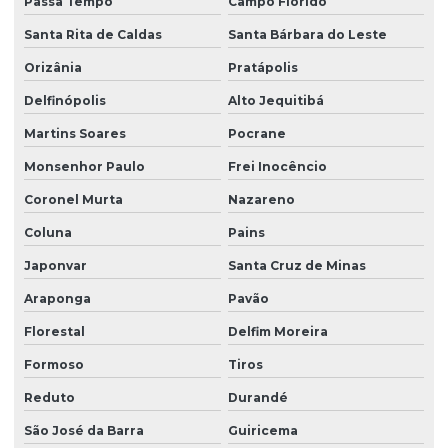
Passa Tempo
Campo Florido
Santa Rita de Caldas
Santa Bárbara do Leste
Orizânia
Pratápolis
Delfinópolis
Alto Jequitibá
Martins Soares
Pocrane
Monsenhor Paulo
Frei Inocêncio
Coronel Murta
Nazareno
Coluna
Pains
Japonvar
Santa Cruz de Minas
Araponga
Pavão
Florestal
Delfim Moreira
Formoso
Tiros
Reduto
Durandé
São José da Barra
Guiricema