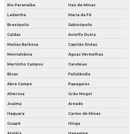
Rio Paranaíba
Itaú de Minas
Ladainha
Maria da Fé
Brazópolis
Sabinópolis
Caldas
Astolfo Dutra
Matias Barbosa
Capitão Enéas
Montalvânia
Águas Vermelhas
Martinho Campos
Candeias
Bicas
Felixlândia
Abre Campo
Papagaios
Alterosa
Grão Mogol
Joaíma
Areado
Itaguara
Carmo de Minas
Guapé
Itinga
Ataléia
Itapagipe