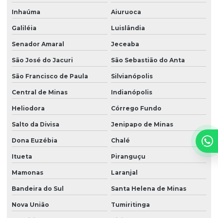
Inhaúma
Aiuruoca
Galiléia
Luislândia
Senador Amaral
Jeceaba
São José do Jacuri
São Sebastião do Anta
São Francisco de Paula
Silvianópolis
Central de Minas
Indianópolis
Heliodora
Córrego Fundo
Salto da Divisa
Jenipapo de Minas
Dona Euzébia
Chalé
Itueta
Piranguçu
Mamonas
Laranjal
Bandeira do Sul
Santa Helena de Minas
Nova União
Tumiritinga