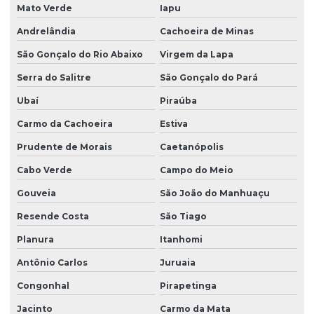
Mato Verde
Iapu
Andrelândia
Cachoeira de Minas
São Gonçalo do Rio Abaixo
Virgem da Lapa
Serra do Salitre
São Gonçalo do Pará
Ubaí
Piraúba
Carmo da Cachoeira
Estiva
Prudente de Morais
Caetanópolis
Cabo Verde
Campo do Meio
Gouveia
São João do Manhuaçu
Resende Costa
São Tiago
Planura
Itanhomi
Antônio Carlos
Juruaia
Congonhal
Pirapetinga
Jacinto
Carmo da Mata