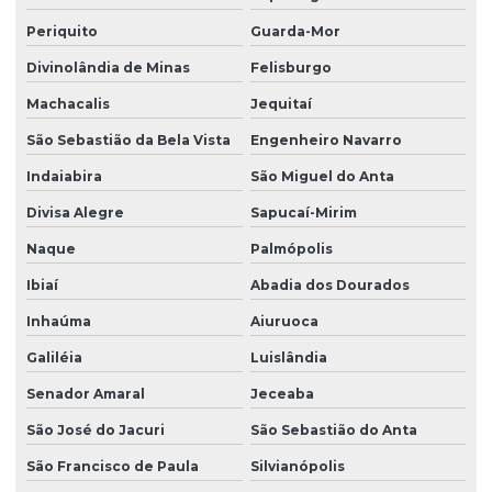
Periquito
Guarda-Mor
Divinolândia de Minas
Felisburgo
Machacalis
Jequitaí
São Sebastião da Bela Vista
Engenheiro Navarro
Indaiabira
São Miguel do Anta
Divisa Alegre
Sapucaí-Mirim
Naque
Palmópolis
Ibiaí
Abadia dos Dourados
Inhaúma
Aiuruoca
Galiléia
Luislândia
Senador Amaral
Jeceaba
São José do Jacuri
São Sebastião do Anta
São Francisco de Paula
Silvianópolis