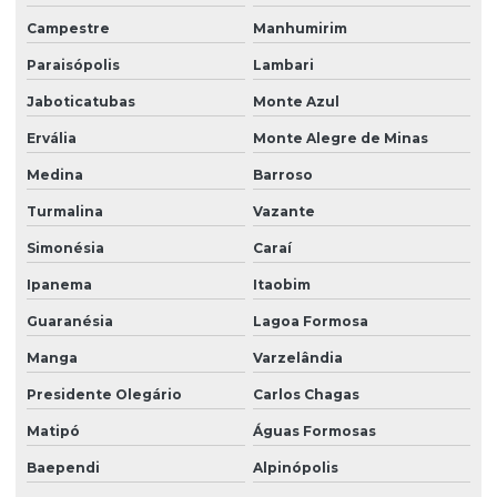
Campestre
Manhumirim
Paraisópolis
Lambari
Jaboticatubas
Monte Azul
Ervália
Monte Alegre de Minas
Medina
Barroso
Turmalina
Vazante
Simonésia
Caraí
Ipanema
Itaobim
Guaranésia
Lagoa Formosa
Manga
Varzelândia
Presidente Olegário
Carlos Chagas
Matipó
Águas Formosas
Baependi
Alpinópolis