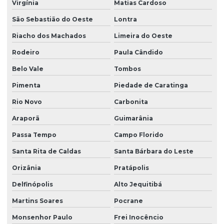
Virgínia
Matias Cardoso
São Sebastião do Oeste
Lontra
Riacho dos Machados
Limeira do Oeste
Rodeiro
Paula Cândido
Belo Vale
Tombos
Pimenta
Piedade de Caratinga
Rio Novo
Carbonita
Araporã
Guimarânia
Passa Tempo
Campo Florido
Santa Rita de Caldas
Santa Bárbara do Leste
Orizânia
Pratápolis
Delfinópolis
Alto Jequitibá
Martins Soares
Pocrane
Monsenhor Paulo
Frei Inocêncio