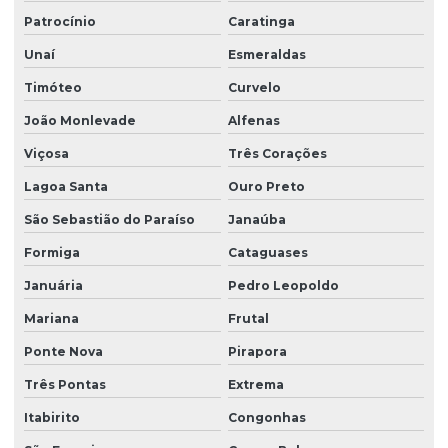
Patrocínio
Caratinga
Unaí
Esmeraldas
Timóteo
Curvelo
João Monlevade
Alfenas
Viçosa
Três Corações
Lagoa Santa
Ouro Preto
São Sebastião do Paraíso
Janaúba
Formiga
Cataguases
Januária
Pedro Leopoldo
Mariana
Frutal
Ponte Nova
Pirapora
Três Pontas
Extrema
Itabirito
Congonhas