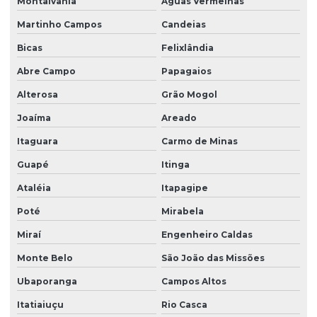
Montalvânia
Águas Vermelhas
Martinho Campos
Candeias
Bicas
Felixlândia
Abre Campo
Papagaios
Alterosa
Grão Mogol
Joaíma
Areado
Itaguara
Carmo de Minas
Guapé
Itinga
Ataléia
Itapagipe
Poté
Mirabela
Miraí
Engenheiro Caldas
Monte Belo
São João das Missões
Ubaporanga
Campos Altos
Itatiaiuçu
Rio Casca