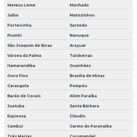
Mateus Leme
Machado
Jaíba
Matozinhos
Porteirinha
Sarzedo
Piumhi
Nanuque
São Joaquim de Bicas
Araçuaí
Várzea da Palma
Taiobeiras
Itamarandiba
Guanhães
Ouro Fino
Brasília de Minas
Carangola
Pompéu
Barão de Cocais
Além Paraíba
Juatuba
Santa Bárbara
Espinosa
Cláudio
Cambuí
Carmo do Paranaíba
Três Marias
Coromandel