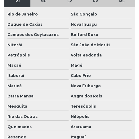
RJ
MG
SP
PR
MS
Rio de Janeiro
São Gonçalo
Duque de Caxias
Nova Iguaçu
Campos dos Goytacazes
Belford Roxo
Niterói
São João de Meriti
Petrópolis
Volta Redonda
Macaé
Magé
Itaboraí
Cabo Frio
Maricá
Nova Friburgo
Barra Mansa
Angra dos Reis
Mesquita
Teresópolis
Rio das Ostras
Nilópolis
Queimados
Araruama
Resende
Itaguaí