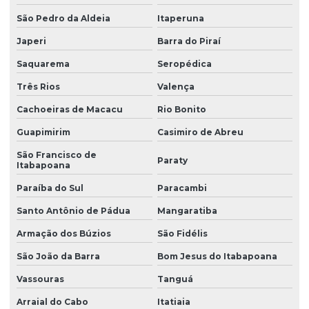
São Pedro da Aldeia
Itaperuna
Japeri
Barra do Piraí
Saquarema
Seropédica
Três Rios
Valença
Cachoeiras de Macacu
Rio Bonito
Guapimirim
Casimiro de Abreu
São Francisco de
Paraty
Itabapoana
Paraíba do Sul
Paracambi
Santo Antônio de Pádua
Mangaratiba
Armação dos Búzios
São Fidélis
São João da Barra
Bom Jesus do Itabapoana
Vassouras
Tanguá
Arraial do Cabo
Itatiaia