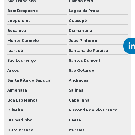
São Francisco
Campo Belo
Bom Despacho
Lagoa da Prata
Leopoldina
Guaxupé
Bocaiuva
Diamantina
Monte Carmelo
João Pinheiro
Igarapé
Santana do Paraíso
São Lourenço
Santos Dumont
Arcos
São Gotardo
Santa Rita do Sapucaí
Andradas
Almenara
Salinas
Boa Esperança
Capelinha
Oliveira
Visconde do Rio Branco
Brumadinho
Caeté
Ouro Branco
Iturama