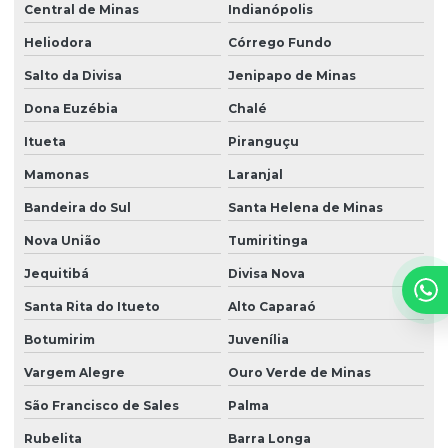
Central de Minas
Indianópolis
Heliodora
Córrego Fundo
Salto da Divisa
Jenipapo de Minas
Dona Euzébia
Chalé
Itueta
Piranguçu
Mamonas
Laranjal
Bandeira do Sul
Santa Helena de Minas
Nova União
Tumiritinga
Jequitibá
Divisa Nova
Santa Rita do Itueto
Alto Caparaó
Botumirim
Juvenília
Vargem Alegre
Ouro Verde de Minas
São Francisco de Sales
Palma
Rubelita
Barra Longa