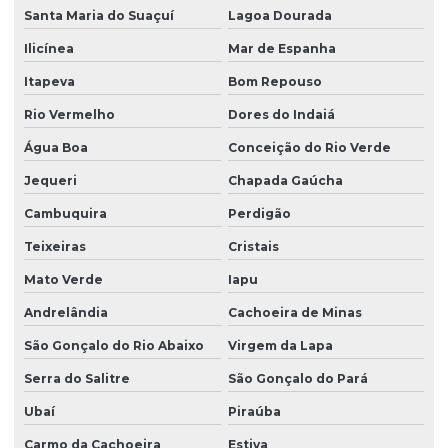
Santa Maria do Suaçuí
Lagoa Dourada
Ilicínea
Mar de Espanha
Itapeva
Bom Repouso
Rio Vermelho
Dores do Indaiá
Água Boa
Conceição do Rio Verde
Jequeri
Chapada Gaúcha
Cambuquira
Perdigão
Teixeiras
Cristais
Mato Verde
Iapu
Andrelândia
Cachoeira de Minas
São Gonçalo do Rio Abaixo
Virgem da Lapa
Serra do Salitre
São Gonçalo do Pará
Ubaí
Piraúba
Carmo da Cachoeira
Estiva