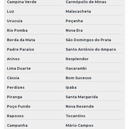
Campina Verde
Carmópolis de Minas
Luz
Malacacheta
Urucuia
Peçanha
Rio Pomba
Nova Era
Borda da Mata
São Domingos do Prata
Padre Paraíso
Santo Antônio do Amparo
Arinos
Resplendor
Lima Duarte
Itacarambi
Cássia
Bom Sucesso
Perdizes
Ipaba
Piranga
Santa Margarida
Poço Fundo
Nova Resende
Raposos
Tocantins
Campanha
Mário Campos