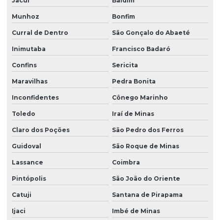
Jacuí
Baldim
Munhoz
Bonfim
Curral de Dentro
São Gonçalo do Abaeté
Inimutaba
Francisco Badaró
Confins
Sericita
Maravilhas
Pedra Bonita
Inconfidentes
Cônego Marinho
Toledo
Iraí de Minas
Claro dos Poções
São Pedro dos Ferros
Guidoval
São Roque de Minas
Lassance
Coimbra
Pintópolis
São João do Oriente
Catuji
Santana de Pirapama
Ijaci
Imbé de Minas