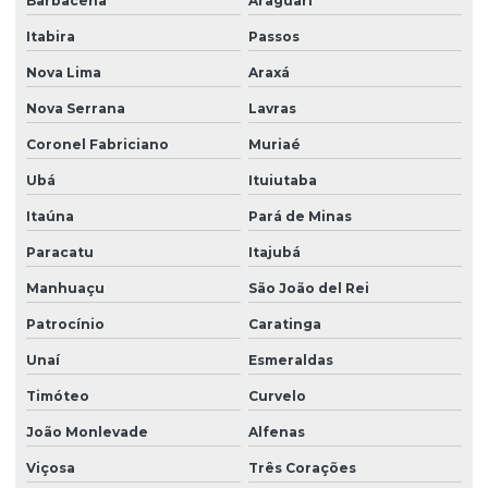
Barbacena
Araguari
Itabira
Passos
Nova Lima
Araxá
Nova Serrana
Lavras
Coronel Fabriciano
Muriaé
Ubá
Ituiutaba
Itaúna
Pará de Minas
Paracatu
Itajubá
Manhuaçu
São João del Rei
Patrocínio
Caratinga
Unaí
Esmeraldas
Timóteo
Curvelo
João Monlevade
Alfenas
Viçosa
Três Corações