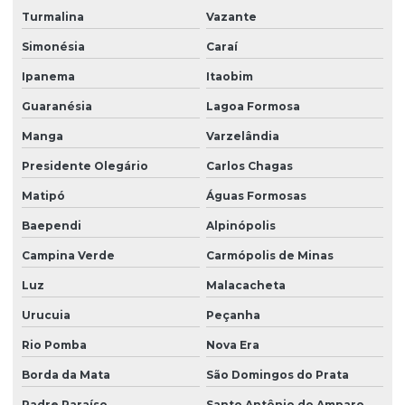
Turmalina
Vazante
Simonésia
Caraí
Ipanema
Itaobim
Guaranésia
Lagoa Formosa
Manga
Varzelândia
Presidente Olegário
Carlos Chagas
Matipó
Águas Formosas
Baependi
Alpinópolis
Campina Verde
Carmópolis de Minas
Luz
Malacacheta
Urucuia
Peçanha
Rio Pomba
Nova Era
Borda da Mata
São Domingos do Prata
Padre Paraíso
Santo Antônio do Amparo