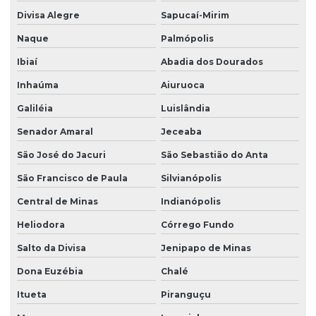
Divisa Alegre
Sapucaí-Mirim
Naque
Palmópolis
Ibiaí
Abadia dos Dourados
Inhaúma
Aiuruoca
Galiléia
Luislândia
Senador Amaral
Jeceaba
São José do Jacuri
São Sebastião do Anta
São Francisco de Paula
Silvianópolis
Central de Minas
Indianópolis
Heliodora
Córrego Fundo
Salto da Divisa
Jenipapo de Minas
Dona Euzébia
Chalé
Itueta
Piranguçu