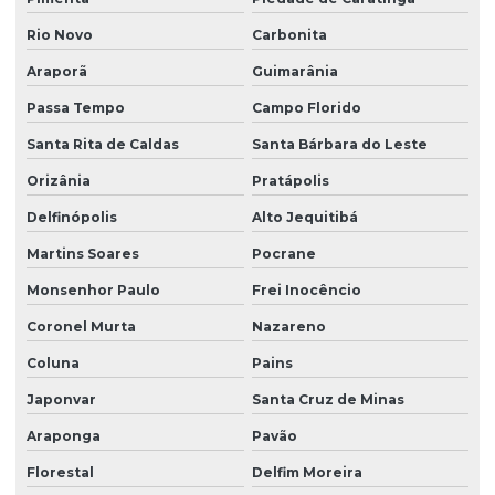
Rio Novo
Carbonita
Araporã
Guimarânia
Passa Tempo
Campo Florido
Santa Rita de Caldas
Santa Bárbara do Leste
Orizânia
Pratápolis
Delfinópolis
Alto Jequitibá
Martins Soares
Pocrane
Monsenhor Paulo
Frei Inocêncio
Coronel Murta
Nazareno
Coluna
Pains
Japonvar
Santa Cruz de Minas
Araponga
Pavão
Florestal
Delfim Moreira