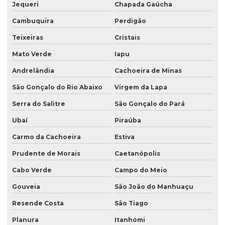
Jequeri
Chapada Gaúcha
Cambuquira
Perdigão
Teixeiras
Cristais
Mato Verde
Iapu
Andrelândia
Cachoeira de Minas
São Gonçalo do Rio Abaixo
Virgem da Lapa
Serra do Salitre
São Gonçalo do Pará
Ubaí
Piraúba
Carmo da Cachoeira
Estiva
Prudente de Morais
Caetanópolis
Cabo Verde
Campo do Meio
Gouveia
São João do Manhuaçu
Resende Costa
São Tiago
Planura
Itanhomi