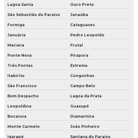
Lagoa Santa
Ouro Preto
São Sebastião do Paraíso
Janaúba
Formiga
Cataguases
Januária
Pedro Leopoldo
Mariana
Frutal
Ponte Nova
Pirapora
Três Pontas
Extrema
Itabirito
Congonhas
São Francisco
Campo Belo
Bom Despacho
Lagoa da Prata
Leopoldina
Guaxupé
Bocaiuva
Diamantina
Monte Carmelo
João Pinheiro
Igarapé
Santana do Paraíso