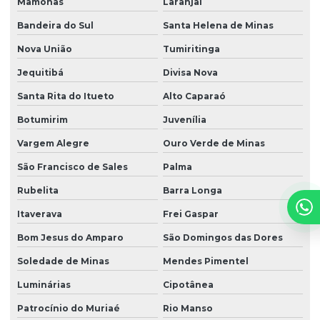
Mamonas
Laranjal
Bandeira do Sul
Santa Helena de Minas
Nova União
Tumiritinga
Jequitibá
Divisa Nova
Santa Rita do Itueto
Alto Caparaó
Botumirim
Juvenília
Vargem Alegre
Ouro Verde de Minas
São Francisco de Sales
Palma
Rubelita
Barra Longa
Itaverava
Frei Gaspar
Bom Jesus do Amparo
São Domingos das Dores
Soledade de Minas
Mendes Pimentel
Luminárias
Cipotânea
Patrocínio do Muriaé
Rio Manso