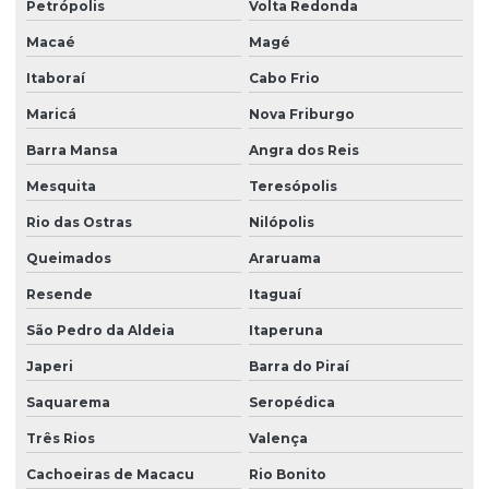
Petrópolis
Volta Redonda
Macaé
Magé
Itaboraí
Cabo Frio
Maricá
Nova Friburgo
Barra Mansa
Angra dos Reis
Mesquita
Teresópolis
Rio das Ostras
Nilópolis
Queimados
Araruama
Resende
Itaguaí
São Pedro da Aldeia
Itaperuna
Japeri
Barra do Piraí
Saquarema
Seropédica
Três Rios
Valença
Cachoeiras de Macacu
Rio Bonito