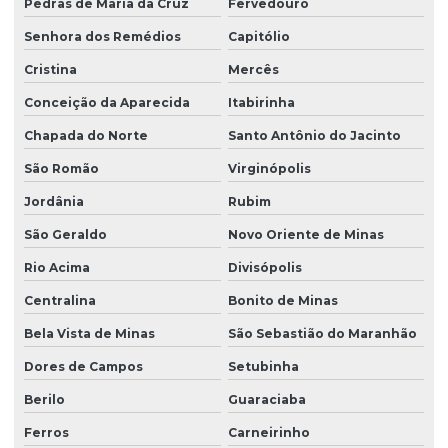
Pedras de Maria da Cruz
Fervedouro
Senhora dos Remédios
Capitólio
Cristina
Mercês
Conceição da Aparecida
Itabirinha
Chapada do Norte
Santo Antônio do Jacinto
São Romão
Virginópolis
Jordânia
Rubim
São Geraldo
Novo Oriente de Minas
Rio Acima
Divisópolis
Centralina
Bonito de Minas
Bela Vista de Minas
São Sebastião do Maranhão
Dores de Campos
Setubinha
Berilo
Guaraciaba
Ferros
Carneirinho