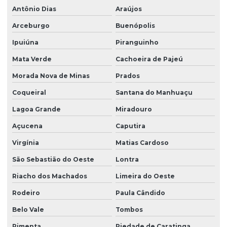
Antônio Dias
Araújos
Arceburgo
Buenópolis
Ipuiúna
Piranguinho
Mata Verde
Cachoeira de Pajeú
Morada Nova de Minas
Prados
Coqueiral
Santana do Manhuaçu
Lagoa Grande
Miradouro
Açucena
Caputira
Virgínia
Matias Cardoso
São Sebastião do Oeste
Lontra
Riacho dos Machados
Limeira do Oeste
Rodeiro
Paula Cândido
Belo Vale
Tombos
Pimenta
Piedade de Caratinga